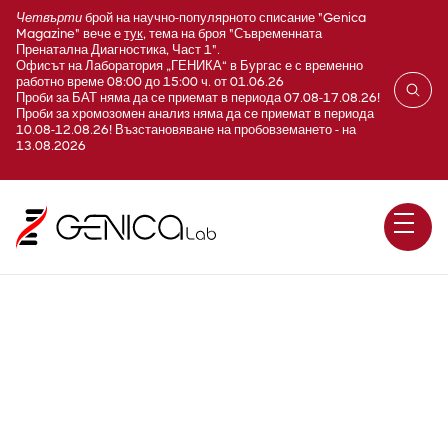
Четвърти
брой на научно-популярното списание "Genica
Magazine" вече е
тук
, тема на броя "Съвременната
Пренатална Диагностика, Част 1".
Офисът на Лаборатория „ГЕНИКА“ в Бургас е с временно
работно време 08:00 до 15:00 ч. от 01.06.26
Проби за БАТ няма да се приемат в периода 07.08-17.08.26!
Проби за хромозомен анализ няма да се приемат в периода
10.08-12.08.26! Възстановяване на пробовземането - на
13.08.2026
Хормони пубертет