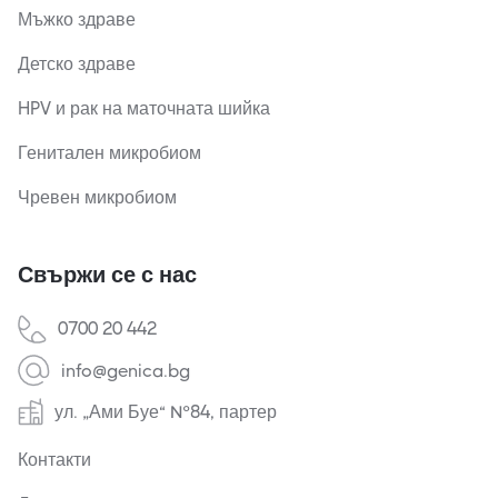
Мъжко здраве
Детско здраве
HPV и рак на маточната шийка
Генитален микробиом
Чревен микробиом
Свържи се с нас
0700 20 442
info@genica.bg
ул. „Ами Буе“ №84, партер
Контакти