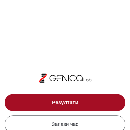
Свали брошура
Свали брошура
Резултати
Запази час