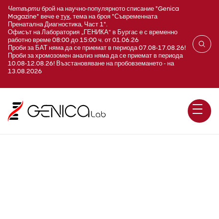
Четвърти
брой на научно-популярното списание "Genica
Magazine" вече е
тук
, тема на броя "Съвременната
Пренатална Диагностика, Част 1".
Офисът на Лаборатория „ГЕНИКА“ в Бургас е с временно
работно време 08:00 до 15:00 ч. от 01.06.26
Проби за БАТ няма да се приемат в периода 07.08-17.08.26!
Проби за хромозомен анализ няма да се приемат в периода
10.08-12.08.26! Възстановяване на пробовземането - на
13.08.2026
HPV скрининг – 14 hrHPV
типа