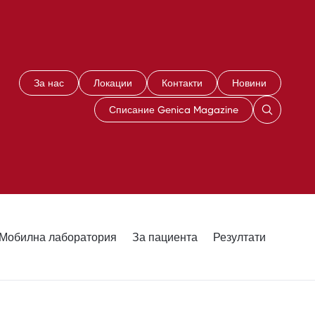
За нас
Локации
Контакти
Новини
Списание Genica Magazine
Мобилна лаборатория
За пациента
Резултати