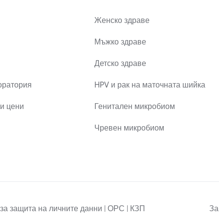
Женско здраве
Мъжко здраве
Детско здраве
оратория
HPV и рак на маточната шийка
и цени
Генитален микробиом
Чревен микробиом
за защита на личните данни | ОРС | КЗП
За