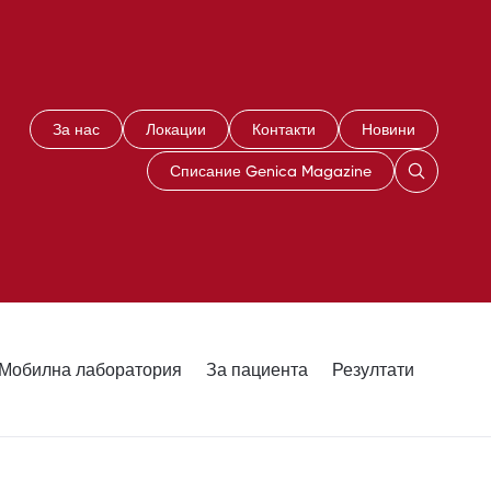
За нас
Локации
Контакти
Новини
Списание Genica Magazine
Мобилна лаборатория
За пациента
Резултати