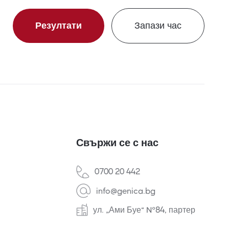
Резултати
Запази час
Свържи се с нас
0700 20 442
info@genica.bg
ул. „Ами Буе“ №84, партер