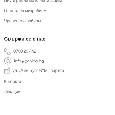
HPV и рак на маточната шийка
Генитален микробиом
Чревен микробиом
Свържи се с нас
0700 20 442
info@genica.bg
ул. „Ами Буе“ №84, партер
Контакти
Локации