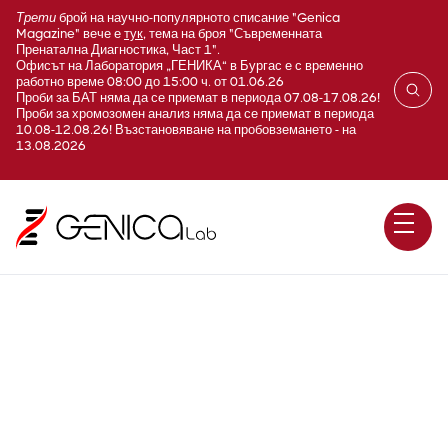
Трети
брой на научно-популярното списание "Genica
Magazine" вече е
тук
, тема на броя "Съвременната
Пренатална Диагностика, Част 1".
Офисът на Лаборатория „ГЕНИКА“ в Бургас е с временно
работно време 08:00 до 15:00 ч. от 01.06.26
Проби за БАТ няма да се приемат в периода 07.08-17.08.26!
Проби за хромозомен анализ няма да се приемат в периода
10.08-12.08.26! Възстановяване на пробовземането - на
13.08.2026
IgA1