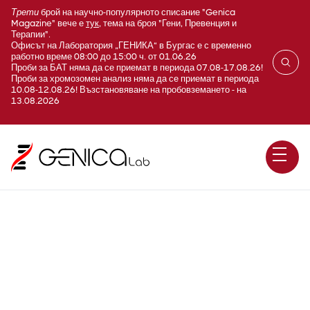
Трети
брой на научно-популярното списание "Genica
Magazine" вече е
тук
, тема на броя "Гени, Превенция и
Терапии".
Офисът на Лаборатория „ГЕНИКА“ в Бургас е с временно
работно време 08:00 до 15:00 ч. от 01.06.26
Проби за БАТ няма да се приемат в периода 07.08-17.08.26!
Проби за хромозомен анализ няма да се приемат в периода
10.08-12.08.26! Възстановяване на пробовземането - на
13.08.2026
IgA2