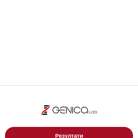
Ранната диагностика може да спаси живот.
Регистрирай се
Локации
Резултати