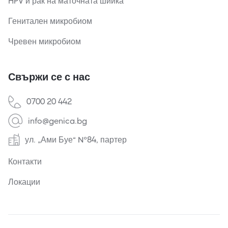
HPV и рак на маточната шийка
Генитален микробиом
Чревен микробиом
Свържи се с нас
0700 20 442
info@genica.bg
ул. „Ами Буе“ №84, партер
Контакти
Локации