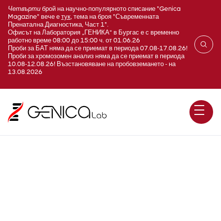
Четвърти
брой на научно-популярното списание "Genica
Magazine" вече е
тук
, тема на броя "Съвременната
Пренатална Диагностика, Част 1".
Офисът на Лаборатория „ГЕНИКА“ в Бургас е с временно
работно време 08:00 до 15:00 ч. от 01.06.26
Проби за БАТ няма да се приемат в периода 07.08-17.08.26!
Проби за хромозомен анализ няма да се приемат в периода
10.08-12.08.26! Възстановяване на пробовземането - на
13.08.2026
IgD