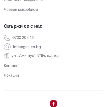
Чревен микробиом
Свържи се с нас
0700 20 442
info@genica.bg
ул. „Ами Буе“ №84, партер
Контакти
Локации
