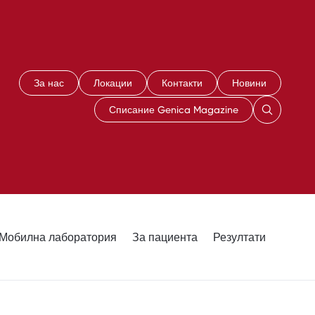
За нас
Локации
Контакти
Новини
Списание Genica Magazine
Мобилна лаборатория
За пациента
Резултати