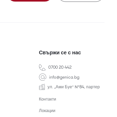
Свържи се с нас
0700 20 442
info@genica.bg
ул. „Ами Буе“ №84, партер
Контакти
Локации