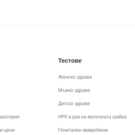
Тестове
Женско здраве
Мъжко здраве
Детско здраве
оратория
HPV и рак на маточната шийка
и цени
Генитален микробиом