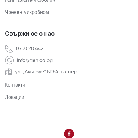
Чревен микробиом
Свържи се с нас
0700 20 442
info@genica.bg
ул. „Ами Буе“ №84, партер
Контакти
Локации
