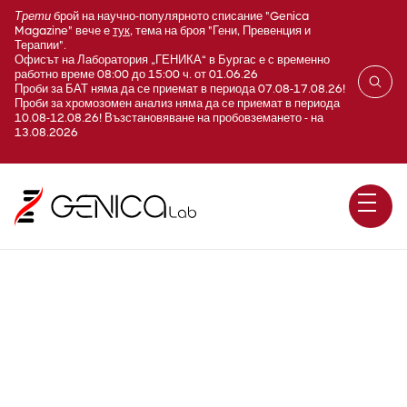
Трети
брой на научно-популярното списание "Genica
Magazine" вече е
тук
, тема на броя "Гени, Превенция и
Терапии".
Офисът на Лаборатория „ГЕНИКА“ в Бургас е с временно
работно време 08:00 до 15:00 ч. от 01.06.26
Проби за БАТ няма да се приемат в периода 07.08-17.08.26!
Проби за хромозомен анализ няма да се приемат в периода
10.08-12.08.26! Възстановяване на пробовземането - на
13.08.2026
IgM в ликвор