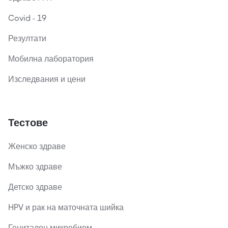
Covid - 19
Резултати
Мобилна лаборатория
Изследвания и цени
Тестове
Женско здраве
Мъжко здраве
Детско здраве
HPV и рак на маточната шийка
Генитален микробиом