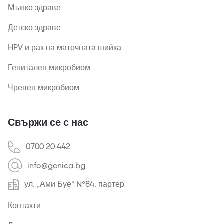
Мъжко здраве
Детско здраве
HPV и рак на маточната шийка
Генитален микробиом
Чревен микробиом
Свържи се с нас
0700 20 442
info@genica.bg
ул. „Ами Буе“ №84, партер
Контакти