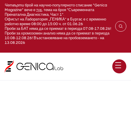
Четвърти
брой на научно-популярното списание "Genica
Magazine" вече е
тук
, тема на броя "Съвременната
Пренатална Диагностика, Част 1".
Офисът на Лаборатория „ГЕНИКА“ в Бургас е с временно
работно време 08:00 до 15:00 ч. от 01.06.26
Проби за БАТ няма да се приемат в периода 07.08-17.08.26!
Проби за хромозомен анализ няма да се приемат в периода
10.08-12.08.26! Възстановяване на пробовземането - на
13.08.2026
Инфекциозна
мононуклеоза съкратен