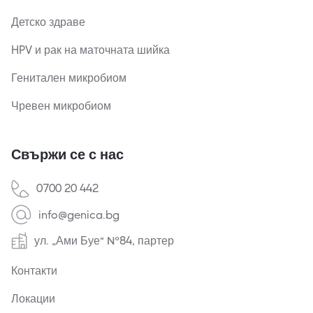
Детско здраве
HPV и рак на маточната шийка
Генитален микробиом
Чревен микробиом
Свържи се с нас
0700 20 442
info@genica.bg
ул. „Ами Буе“ №84, партер
Контакти
Локации