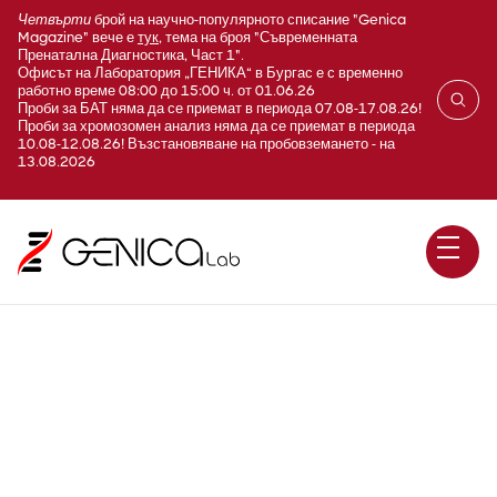
Четвърти
брой на научно-популярното списание "Genica
Magazine" вече е
тук
, тема на броя "Съвременната
Пренатална Диагностика, Част 1".
Офисът на Лаборатория „ГЕНИКА“ в Бургас е с временно
работно време 08:00 до 15:00 ч. от 01.06.26
Проби за БАТ няма да се приемат в периода 07.08-17.08.26!
Проби за хромозомен анализ няма да се приемат в периода
10.08-12.08.26! Възстановяване на пробовземането - на
13.08.2026
Инхибитор на
плазминогенния активатор