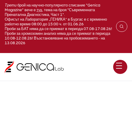
Трети
брой на научно-популярното списание "Genica
Magazine" вече е
тук
, тема на броя "Съвременната
Пренатална Диагностика, Част 1".
Офисът на Лаборатория „ГЕНИКА“ в Бургас е с временно
работно време 08:00 до 15:00 ч. от 01.06.26
Проби за БАТ няма да се приемат в периода 07.08-17.08.26!
Проби за хромозомен анализ няма да се приемат в периода
10.08-12.08.26! Възстановяване на пробовземането - на
13.08.2026
Изолиране на ДНК и РНК от
FFPE туморно блокче (за