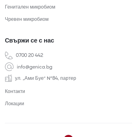
Генитален микробиом
Чревен микробиом
Свържи се с нас
0700 20 442
info@genica.bg
ул. „Ами Буе“ №84, партер
Контакти
Локации