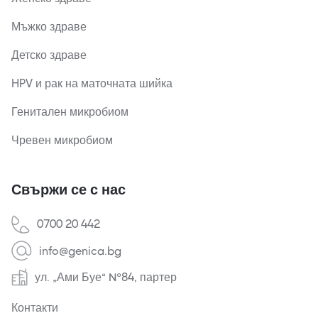
Мъжко здраве
Детско здраве
HPV и рак на маточната шийка
Генитален микробиом
Чревен микробиом
Свържи се с нас
0700 20 442
info@genica.bg
ул. „Ами Буе“ №84, партер
Контакти