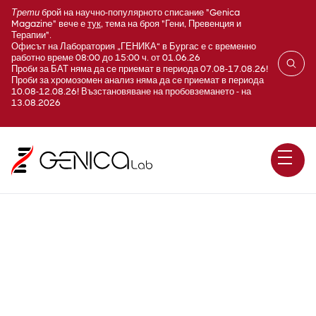
Трети
брой на научно-популярното списание "Genica
Magazine" вече е
тук
, тема на броя "Гени, Превенция и
Терапии".
Офисът на Лаборатория „ГЕНИКА“ в Бургас е с временно
работно време 08:00 до 15:00 ч. от 01.06.26
Проби за БАТ няма да се приемат в периода 07.08-17.08.26!
Проби за хромозомен анализ няма да се приемат в периода
10.08-12.08.26! Възстановяване на пробовземането - на
13.08.2026
Кардиоваскуларни болести