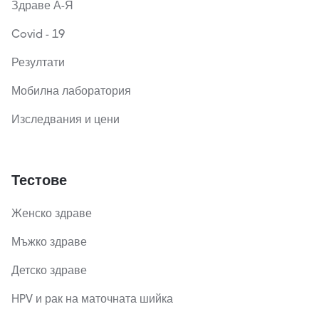
Здраве А-Я
Covid - 19
Резултати
Мобилна лаборатория
Изследвания и цени
Тестове
Женско здраве
Мъжко здраве
Детско здраве
HPV и рак на маточната шийка