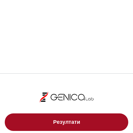
Ранната диагностика може да спаси живот.
Регистрирай се
Локации
Резултати