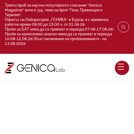
Трети
брой на научно-популярното списание "Genica
Magazine" вече е
тук
, тема на броя "Гени, Превенция и
Терапии".
Офисът на Лаборатория „ГЕНИКА“ в Бургас е с временно
работно време 08:00 до 15:00 ч. от 01.06.26
Проби за БАТ няма да се приемат в периода 07.08-17.08.26!
Проби за хромозомен анализ няма да се приемат в периода
10.08-12.08.26! Възстановяване на пробовземането - на
13.08.2026
KNG1