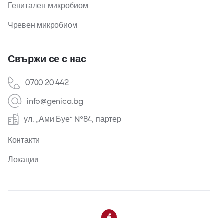
Генитален микробиом
Чревен микробиом
Свържи се с нас
0700 20 442
info@genica.bg
ул. „Ами Буе“ №84, партер
Контакти
Локации
