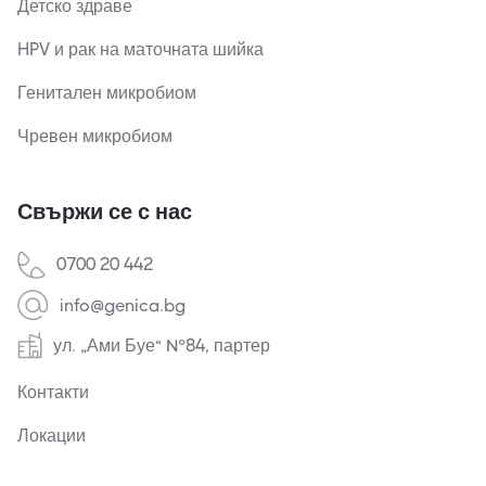
Детско здраве
HPV и рак на маточната шийка
Генитален микробиом
Чревен микробиом
Свържи се с нас
0700 20 442
info@genica.bg
ул. „Ами Буе“ №84, партер
Контакти
Локации