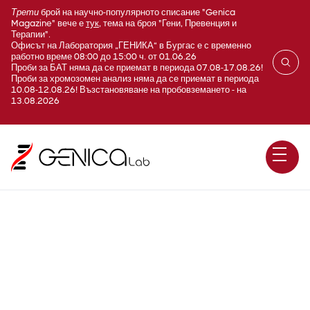
Трети
брой на научно-популярното списание "Genica
Magazine" вече е
тук
, тема на броя "Гени, Превенция и
Терапии".
Офисът на Лаборатория „ГЕНИКА“ в Бургас е с временно
работно време 08:00 до 15:00 ч. от 01.06.26
Проби за БАТ няма да се приемат в периода 07.08-17.08.26!
Проби за хромозомен анализ няма да се приемат в периода
10.08-12.08.26! Възстановяване на пробовземането - на
13.08.2026
Спермален анализ по
ESHRE-NAFA и ДНК