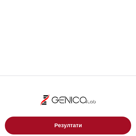
Ранната диагностика може да спаси живот.
Регистрирай се
Локации
Резултати