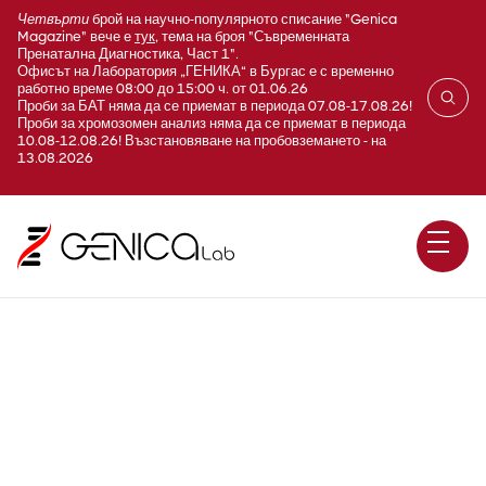
Четвърти
брой на научно-популярното списание "Genica
Magazine" вече е
тук
, тема на броя "Съвременната
Пренатална Диагностика, Част 1".
Офисът на Лаборатория „ГЕНИКА“ в Бургас е с временно
работно време 08:00 до 15:00 ч. от 01.06.26
Проби за БАТ няма да се приемат в периода 07.08-17.08.26!
Проби за хромозомен анализ няма да се приемат в периода
10.08-12.08.26! Възстановяване на пробовземането - на
13.08.2026
Кортизол серум (Cortisol)