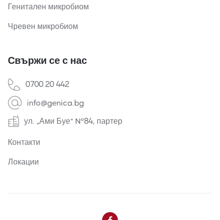
Генитален микробиом
Чревен микробиом
Свържи се с нас
0700 20 442
info@genica.bg
ул. „Ами Буе“ №84, партер
Контакти
Локации