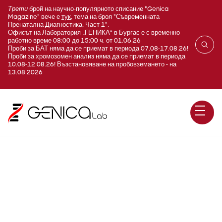
Трети
брой на научно-популярното списание "Genica
Magazine" вече е
тук
, тема на броя "Съвременната
Пренатална Диагностика, Част 1".
Офисът на Лаборатория „ГЕНИКА“ в Бургас е с временно
работно време 08:00 до 15:00 ч. от 01.06.26
Проби за БАТ няма да се приемат в периода 07.08-17.08.26!
Проби за хромозомен анализ няма да се приемат в периода
10.08-12.08.26! Възстановяване на пробовземането - на
13.08.2026
Креатининов клирънс
(Creatinine clearance)