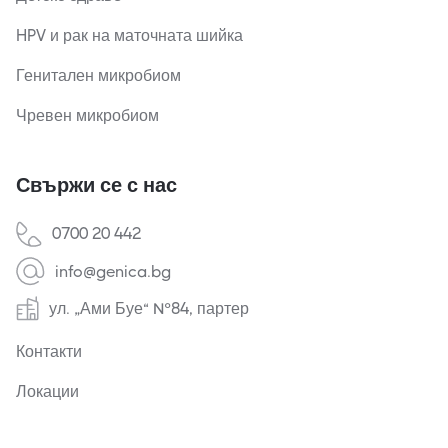
HPV и рак на маточната шийка
Генитален микробиом
Чревен микробиом
Свържи се с нас
0700 20 442
info@genica.bg
ул. „Ами Буе“ №84, партер
Контакти
Локации