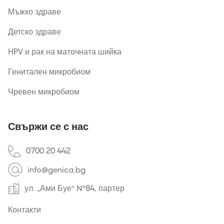
Мъжко здраве
Детско здраве
HPV и рак на маточната шийка
Генитален микробиом
Чревен микробиом
Свържи се с нас
0700 20 442
info@genica.bg
ул. „Ами Буе“ №84, партер
Контакти