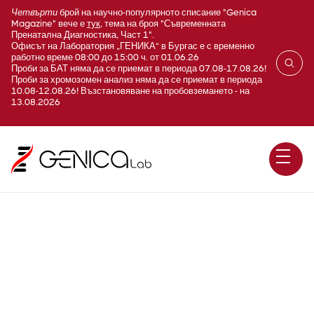
Четвърти
брой на научно-популярното списание "Genica
Magazine" вече е
тук
, тема на броя "Съвременната
Пренатална Диагностика, Част 1".
Офисът на Лаборатория „ГЕНИКА“ в Бургас е с временно
работно време 08:00 до 15:00 ч. от 01.06.26
Проби за БАТ няма да се приемат в периода 07.08-17.08.26!
Проби за хромозомен анализ няма да се приемат в периода
10.08-12.08.26! Възстановяване на пробовземането - на
13.08.2026
Кръвна група + Rh (Blood
group+Rh factor)