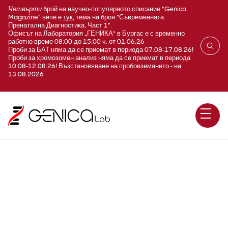
Четвърти
брой на научно-популярното списание "Genica
Magazine" вече е
тук
, тема на броя "Съвременната
Пренатална Диагностика, Част 1".
Офисът на Лаборатория „ГЕНИКА“ в Бургас е с временно
работно време 08:00 до 15:00 ч. от 01.06.26
Проби за БАТ няма да се приемат в периода 07.08-17.08.26!
Проби за хромозомен анализ няма да се приемат в периода
10.08-12.08.26! Възстановяване на пробовземането - на
13.08.2026
Ladd синдром / FGFR2 /
секвениране по Sanger