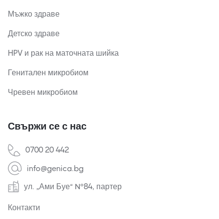
Мъжко здраве
Детско здраве
HPV и рак на маточната шийка
Генитален микробиом
Чревен микробиом
Свържи се с нас
0700 20 442
info@genica.bg
ул. „Ами Буе“ №84, партер
Контакти