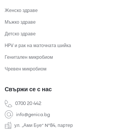
Женско здраве
Мъжко здраве
Детско здраве
HPV и рак на маточната шийка
Генитален микробиом
Чревен микробиом
Свържи се с нас
0700 20 442
info@genica.bg
ул. „Ами Буе“ №84, партер