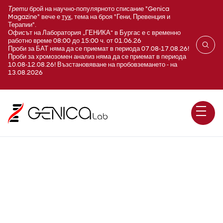
Трети
брой на научно-популярното списание "Genica
Magazine" вече е
тук
, тема на броя "Гени, Превенция и
Терапии".
Офисът на Лаборатория „ГЕНИКА“ в Бургас е с временно
работно време 08:00 до 15:00 ч. от 01.06.26
Проби за БАТ няма да се приемат в периода 07.08-17.08.26!
Проби за хромозомен анализ няма да се приемат в периода
10.08-12.08.26! Възстановяване на пробовземането - на
13.08.2026
Лаймска болест (anti-
Borrelia burgdorferi IgG)