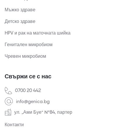
Мъжко здраве
Детско здраве
HPV и рак на маточната шийка
Генитален микробиом
Чревен микробиом
Свържи се с нас
0700 20 442
info@genica.bg
ул. „Ами Буе“ №84, партер
Контакти