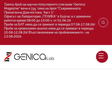
Трети
брой на научно-популярното списание "Genica
Magazine" вече е
тук
, тема на броя "Съвременната
Пренатална Диагностика, Част 1".
Офисът на Лаборатория „ГЕНИКА“ в Бургас е с временно
работно време 08:00 до 15:00 ч. от 01.06.26
Проби за БАТ няма да се приемат в периода 07.08-17.08.26!
Проби за хромозомен анализ няма да се приемат в периода
10.08-12.08.26! Възстановяване на пробовземането - на
13.08.2026
ЛДХ (LDH)