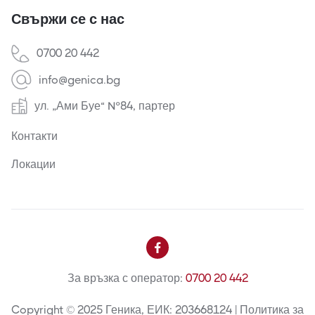
Свържи се с нас
0700 20 442
info@genica.bg
ул. „Ами Буе“ №84, партер
Контакти
Локации

За връзка с оператор:
0700 20 442
Copyright © 2025 Геника, ЕИК: 203668124 | Политика за