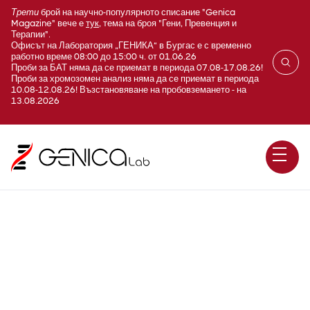
Трети
брой на научно-популярното списание "Genica
Magazine" вече е
тук
, тема на броя "Гени, Превенция и
Терапии".
Офисът на Лаборатория „ГЕНИКА“ в Бургас е с временно
работно време 08:00 до 15:00 ч. от 01.06.26
Проби за БАТ няма да се приемат в периода 07.08-17.08.26!
Проби за хромозомен анализ няма да се приемат в периода
10.08-12.08.26! Възстановяване на пробовземането - на
13.08.2026
Липаза (Lipase)