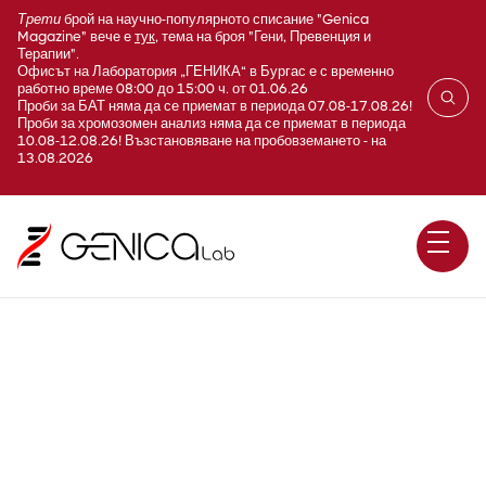
Трети
брой на научно-популярното списание "Genica
Magazine" вече е
тук
, тема на броя "Гени, Превенция и
Терапии".
Офисът на Лаборатория „ГЕНИКА“ в Бургас е с временно
работно време 08:00 до 15:00 ч. от 01.06.26
Проби за БАТ няма да се приемат в периода 07.08-17.08.26!
Проби за хромозомен анализ няма да се приемат в периода
10.08-12.08.26! Възстановяване на пробовземането - на
13.08.2026
Гастрин-освобождаващ
пептид (Pro-GRP; Pro