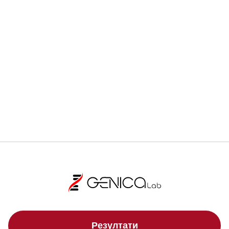
Ранната диагностика може да спаси живот.
Регистрирай се
Локации
Резултати