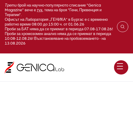
Трети
брой на научно-популярното списание "Genica
Magazine" вече е
тук
, тема на броя "Гени, Превенция и
Терапии".
Офисът на Лаборатория „ГЕНИКА“ в Бургас е с временно
работно време 08:00 до 15:00 ч. от 01.06.26
Проби за БАТ няма да се приемат в периода 07.08-17.08.26!
Проби за хромозомен анализ няма да се приемат в периода
10.08-12.08.26! Възстановяване на пробовземането - на
13.08.2026
Човешки епидидимен
протеин 4 (HE4; Human