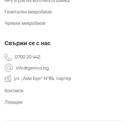
HPV и рак на маточната шийка
Генитален микробиом
Чревен микробиом
Свържи се с нас
0700 20 442
info@genica.bg
ул. „Ами Буе“ №84, партер
Контакти
Локации