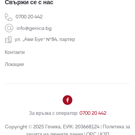
Свържи се с нас
0700 20 442
info@genica.bg
ул. „Ами Буе“ №84, партер
Контакти
Локации

За връзка с оператор:
0700 20 442
Copyright © 2025 Геника, ЕИК: 203668124 | Политика за
защита на личните данни | ОРС | КЗП