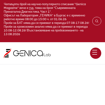
Четвърти
брой на научно-популярното списание "Genica
Magazine" вече е
тук
, тема на броя "Съвременната
Пренатална Диагностика, Част 1".
Офисът на Лаборатория „ГЕНИКА“ в Бургас е с временно
работно време 08:00 до 15:00 ч. от 01.06.26
Проби за БАТ няма да се приемат в периода 07.08-17.08.26!
Проби за хромозомен анализ няма да се приемат в периода
10.08-12.08.26! Възстановяване на пробовземането - на
13.08.2026
Менингити/Eнцефалити -
панел PCR