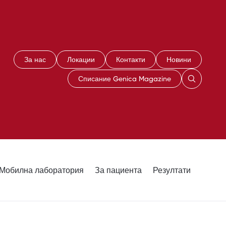
За нас
Локации
Контакти
Новини
Списание Genica Magazine
Мобилна лаборатория
За пациента
Резултати