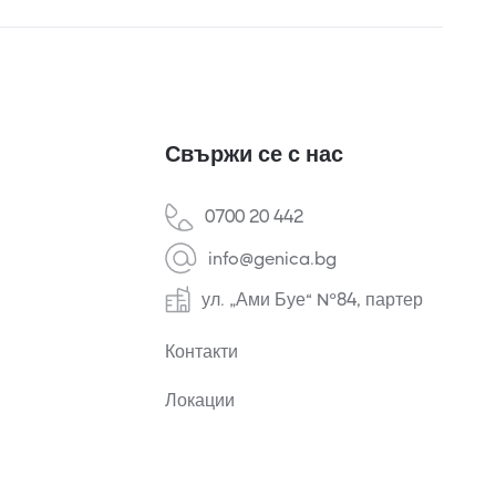
Свържи се с нас
0700 20 442
info@genica.bg
ул. „Ами Буе“ №84, партер
Контакти
Локации