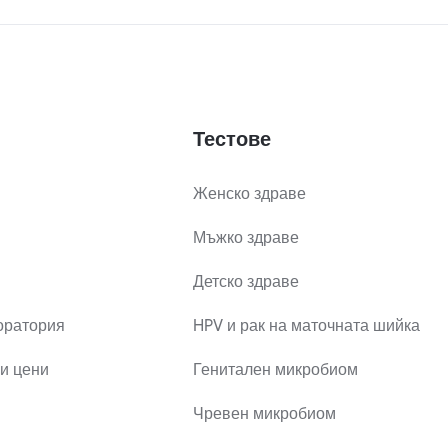
Тестове
Женско здраве
Мъжко здраве
Детско здраве
оратория
HPV и рак на маточната шийка
и цени
Генитален микробиом
Чревен микробиом