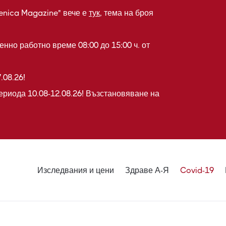
enica Magazine" вече е
тук
, тема на броя
нно работно време 08:00 до 15:00 ч. от
.08.26!
ериода 10.08-12.08.26! Възстановяване на
Изследвания и цени
Здраве А-Я
Covid-19