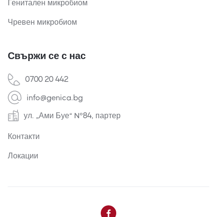
Генитален микробиом
Чревен микробиом
Свържи се с нас
0700 20 442
info@genica.bg
ул. „Ами Буе“ №84, партер
Контакти
Локации
