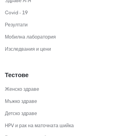
Здраве А-Я
Covid - 19
Резултати
Мобилна лаборатория
Изследвания и цени
Тестове
Женско здраве
Мъжко здраве
Детско здраве
HPV и рак на маточната шийка