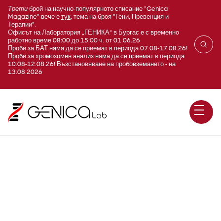
Трети
брой на научно-популярното списание "Genica
Magazine" вече е
тук
, тема на броя "Гени, Превенция и
Терапии".
Офисът на Лаборатория „ГЕНИКА“ в Бургас е с временно
работно време 08:00 до 15:00 ч. от 01.06.26
Проби за БАТ няма да се приемат в периода 07.08-17.08.26!
Проби за хромозомен анализ няма да се приемат в периода
10.08-12.08.26! Възстановяване на пробовземането - на
13.08.2026
MGMT хиперметилиране
при мозъчни тумори