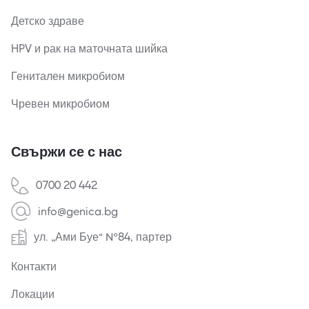
Детско здраве
HPV и рак на маточната шийка
Генитален микробиом
Чревен микробиом
Свържи се с нас
0700 20 442
info@genica.bg
ул. „Ами Буе“ №84, партер
Контакти
Локации