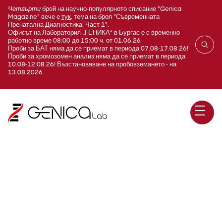
Четвърти
брой на научно-популярното списание "Genica
Magazine" вече е
тук
, тема на броя "Съвременната
Пренатална Диагностика, Част 1".
Офисът на Лаборатория „ГЕНИКА“ в Бургас е с временно
работно време 08:00 до 15:00 ч. от 01.06.26
Проби за БАТ няма да се приемат в периода 07.08-17.08.26!
Проби за хромозомен анализ няма да се приемат в периода
10.08-12.08.26! Възстановяване на пробовземането - на
13.08.2026
A712C Микробиом Макси