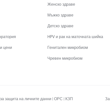
Женско здраве
Мъжко здраве
Детско здраве
оратория
HPV и рак на маточната шийка
и цени
Генитален микробиом
Чревен микробиом
за защита на личните данни | ОРС | КЗП
За