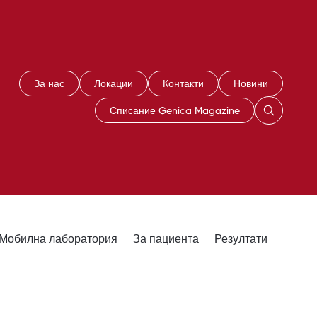
За нас
Локации
Контакти
Новини
Списание Genica Magazine
Мобилна лаборатория
За пациента
Резултати