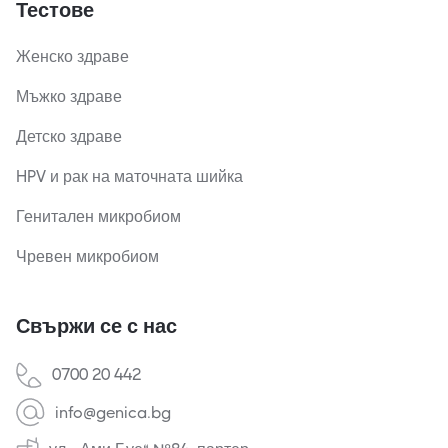
Тестове
Женско здраве
Мъжко здраве
Детско здраве
HPV и рак на маточната шийка
Генитален микробиом
Чревен микробиом
Свържи се с нас
0700 20 442
info@genica.bg