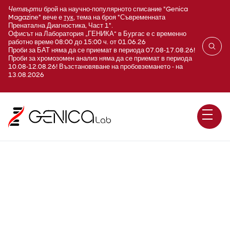
Четвърти
брой на научно-популярното списание "Genica
Magazine" вече е
тук
, тема на броя "Съвременната
Пренатална Диагностика, Част 1".
Офисът на Лаборатория „ГЕНИКА“ в Бургас е с временно
работно време 08:00 до 15:00 ч. от 01.06.26
Проби за БАТ няма да се приемат в периода 07.08-17.08.26!
Проби за хромозомен анализ няма да се приемат в периода
10.08-12.08.26! Възстановяване на пробовземането - на
13.08.2026
Mitochondrial DNA depletion
syndrome 4B (MNGIE type) /