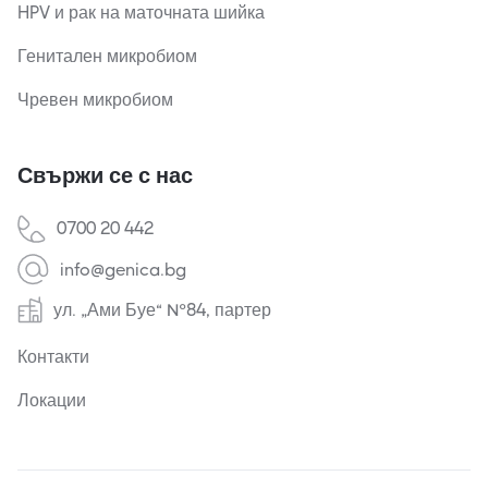
HPV и рак на маточната шийка
Генитален микробиом
Чревен микробиом
Свържи се с нас
0700 20 442
info@genica.bg
ул. „Ами Буе“ №84, партер
Контакти
Локации