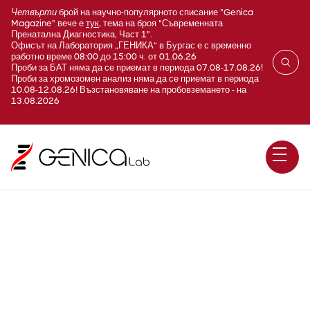
Четвърти
брой на научно-популярното списание "Genica
Magazine" вече е
тук
, тема на броя "Съвременната
Пренатална Диагностика, Част 1".
Офисът на Лаборатория „ГЕНИКА“ в Бургас е с временно
работно време 08:00 до 15:00 ч. от 01.06.26
Проби за БАТ няма да се приемат в периода 07.08-17.08.26!
Проби за хромозомен анализ няма да се приемат в периода
10.08-12.08.26! Възстановяване на пробовземането - на
13.08.2026
Множествена ендокринна
неоплазия тип I / Multiple