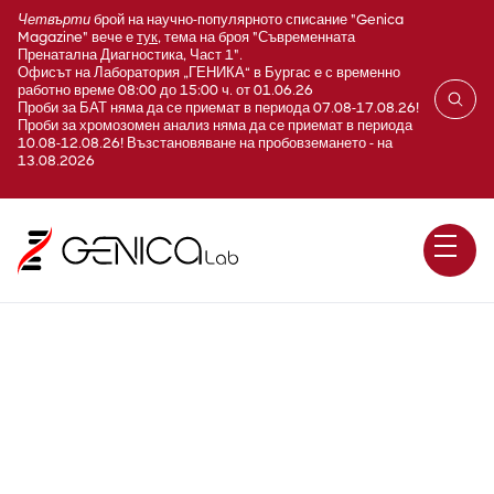
Четвърти
брой на научно-популярното списание "Genica
Magazine" вече е
тук
, тема на броя "Съвременната
Пренатална Диагностика, Част 1".
Офисът на Лаборатория „ГЕНИКА“ в Бургас е с временно
работно време 08:00 до 15:00 ч. от 01.06.26
Проби за БАТ няма да се приемат в периода 07.08-17.08.26!
Проби за хромозомен анализ няма да се приемат в периода
10.08-12.08.26! Възстановяване на пробовземането - на
13.08.2026
Морфология на еритроцити
(Erythrocyte/RBC Morphology)