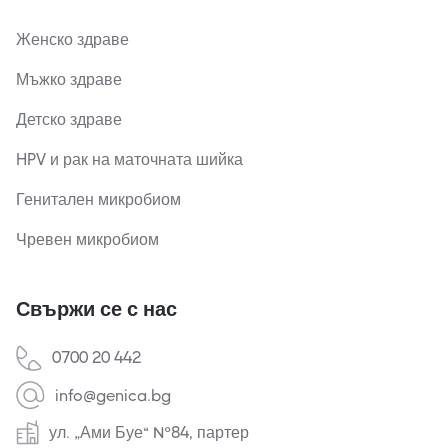
Женско здраве
Мъжко здраве
Детско здраве
HPV и рак на маточната шийка
Генитален микробиом
Чревен микробиом
Свържи се с нас
0700 20 442
info@genica.bg
ул. „Ами Буе“ №84, партер