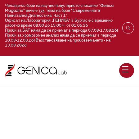
Четвърти
брой на научно-популярното списание "Genica
Magazine" вече е
тук
, тема на броя "Съвременната
Пренатална Диагностика, Част 1".
Офисът на Лаборатория „ГЕНИКА“ в Бургас е с временно
работно време 08:00 до 15:00 ч. от 01.06.26
Проби за БАТ няма да се приемат в периода 07.08-17.08.26!
Проби за хромозомен анализ няма да се приемат в периода
10.08-12.08.26! Възстановяване на пробовземането - на
13.08.2026
Мускулна дистрофия пояс-
крайник 2А (LGMD2A - Limb-