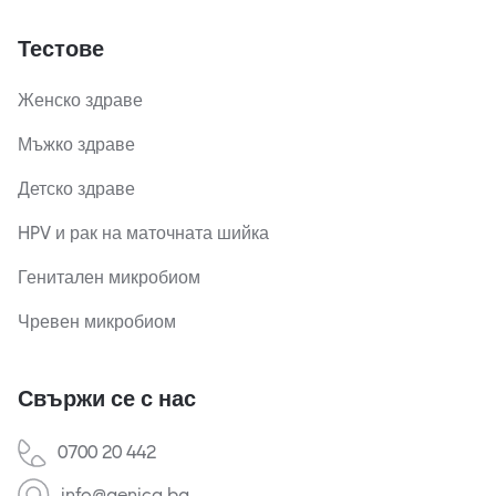
Тестове
Женско здраве
Мъжко здраве
Детско здраве
HPV и рак на маточната шийка
Генитален микробиом
Чревен микробиом
Свържи се с нас
0700 20 442
info@genica.bg