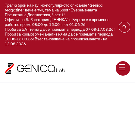
Трети
брой на научно-популярното списание "Genica
Magazine" вече е
тук
, тема на броя "Съвременната
Пренатална Диагностика, Част 1".
Офисът на Лаборатория „ГЕНИКА“ в Бургас е с временно
работно време 08:00 до 15:00 ч. от 01.06.26
Проби за БАТ няма да се приемат в периода 07.08-17.08.26!
Проби за хромозомен анализ няма да се приемат в периода
10.08-12.08.26! Възстановяване на пробовземането - на
13.08.2026
Мускулна дистрофия, тип
Дюшен/Бекер (Duchenne /