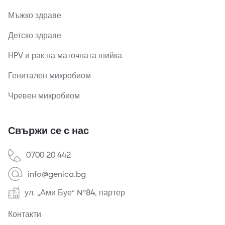
Мъжко здраве
Детско здраве
HPV и рак на маточната шийка
Генитален микробиом
Чревен микробиом
Свържи се с нас
0700 20 442
info@genica.bg
ул. „Ами Буе“ №84, партер
Контакти