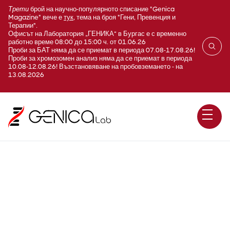
Трети
брой на научно-популярното списание "Genica
Magazine" вече е
тук
, тема на броя "Гени, Превенция и
Терапии".
Офисът на Лаборатория „ГЕНИКА“ в Бургас е с временно
работно време 08:00 до 15:00 ч. от 01.06.26
Проби за БАТ няма да се приемат в периода 07.08-17.08.26!
Проби за хромозомен анализ няма да се приемат в периода
10.08-12.08.26! Възстановяване на пробовземането - на
13.08.2026
Пневмонийна микоплазма
(Mycoplasma pneumoniae)