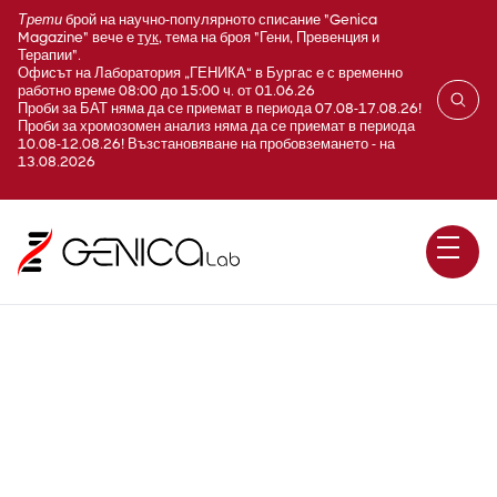
Трети
брой на научно-популярното списание "Genica
Magazine" вече е
тук
, тема на броя "Гени, Превенция и
Терапии".
Офисът на Лаборатория „ГЕНИКА“ в Бургас е с временно
работно време 08:00 до 15:00 ч. от 01.06.26
Проби за БАТ няма да се приемат в периода 07.08-17.08.26!
Проби за хромозомен анализ няма да се приемат в периода
10.08-12.08.26! Възстановяване на пробовземането - на
13.08.2026
Остеокалцин (N-MID
Osteocalcin)