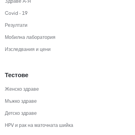
Здраве А-Я
Covid - 19
Резултати
Мобилна лаборатория
Изследвания и цени
Тестове
Женско здраве
Мъжко здраве
Детско здраве
HPV и рак на маточната шийка