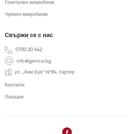
Генитален микробиом
Чревен микробиом
Свържи се с нас
0700 20 442
info@genica.bg
ул. „Ами Буе“ №84, партер
Контакти
Локации
