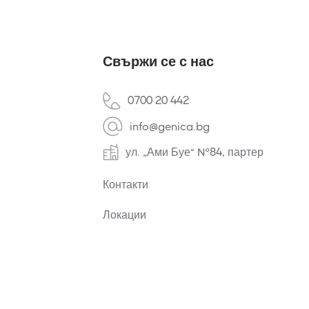
Свържи се с нас
0700 20 442
info@genica.bg
ул. „Ами Буе“ №84, партер
Контакти
Локации