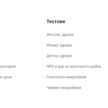
Тестове
Женско здраве
Мъжко здраве
Детско здраве
оратория
HPV и рак на маточната шийка
и цени
Генитален микробиом
Чревен микробиом