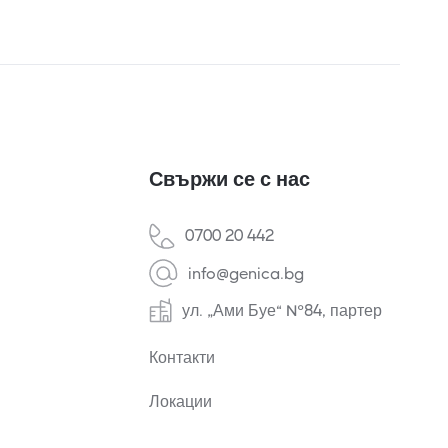
Свържи се с нас
0700 20 442
info@genica.bg
ул. „Ами Буе“ №84, партер
Контакти
Локации