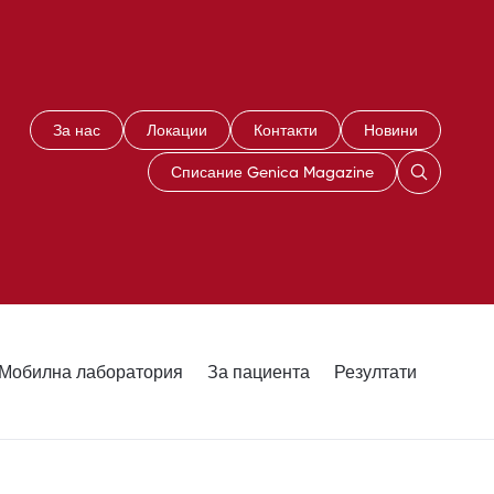
За нас
Локации
Контакти
Новини
Списание Genica Magazine
Мобилна лаборатория
За пациента
Резултати