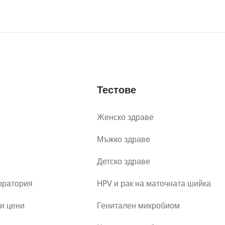
Тестове
Женско здраве
Мъжко здраве
Детско здраве
оратория
HPV и рак на маточната шийка
и цени
Генитален микробиом