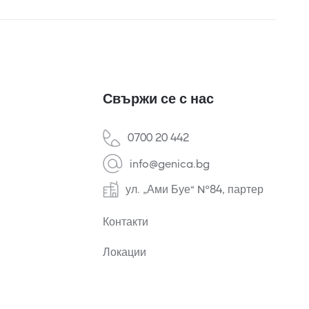
Свържи се с нас
0700 20 442
info@genica.bg
ул. „Ами Буе“ №84, партер
Контакти
Локации