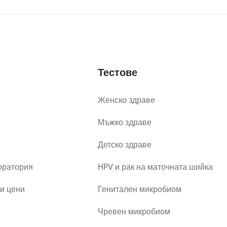
Тестове
Женско здраве
Мъжко здраве
Детско здраве
оратория
HPV и рак на маточната шийка
и цени
Генитален микробиом
Чревен микробиом