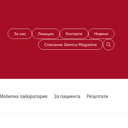
За нас
Локации
Контакти
Новини
Списание Genica Magazine
Мобилна лаборатория
За пациента
Резултати