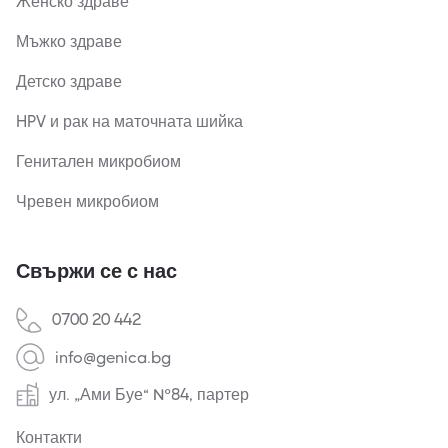
Женско здраве
Мъжко здраве
Детско здраве
HPV и рак на маточната шийка
Генитален микробиом
Чревен микробиом
Свържи се с нас
0700 20 442
info@genica.bg
ул. „Ами Буе“ №84, партер
Контакти