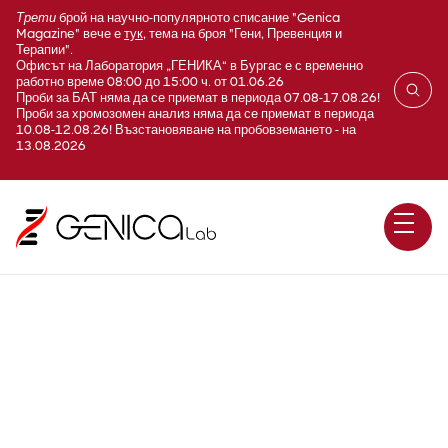
Трети
брой на научно-популярното списание "Genica
Magazine" вече е
тук
, тема на броя "Гени, Превенция и
Терапии".
Офисът на Лаборатория „ГЕНИКА“ в Бургас е с временно
работно време 08:00 до 15:00 ч. от 01.06.26
Проби за БАТ няма да се приемат в периода 07.08-17.08.26!
Проби за хромозомен анализ няма да се приемат в периода
10.08-12.08.26! Възстановяване на пробовземането - на
13.08.2026
O380 Нощна слюнка за
определяне на