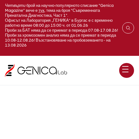
Четвърти
брой на научно-популярното списание "Genica
Magazine" вече е
тук
, тема на броя "Съвременната
Пренатална Диагностика, Част 1".
Офисът на Лаборатория „ГЕНИКА“ в Бургас е с временно
работно време 08:00 до 15:00 ч. от 01.06.26
Проби за БАТ няма да се приемат в периода 07.08-17.08.26!
Проби за хромозомен анализ няма да се приемат в периода
10.08-12.08.26! Възстановяване на пробовземането - на
13.08.2026
OncoHPV E6/E7 mRNA