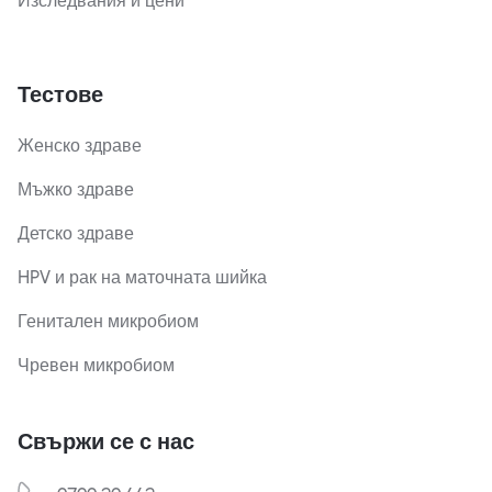
Изследвания и цени
Тестове
Женско здраве
Мъжко здраве
Детско здраве
HPV и рак на маточната шийка
Генитален микробиом
Чревен микробиом
Свържи се с нас