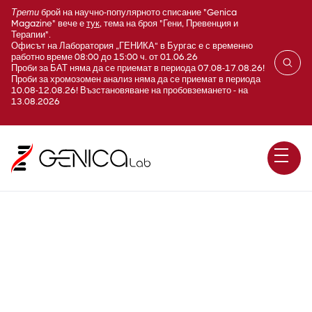
Трети
брой на научно-популярното списание "Genica
Magazine" вече е
тук
, тема на броя "Гени, Превенция и
Терапии".
Офисът на Лаборатория „ГЕНИКА“ в Бургас е с временно
работно време 08:00 до 15:00 ч. от 01.06.26
Проби за БАТ няма да се приемат в периода 07.08-17.08.26!
Проби за хромозомен анализ няма да се приемат в периода
10.08-12.08.26! Възстановяване на пробовземането - на
13.08.2026
Тярапия при мозъчни
тумори - IDH1/IDH2