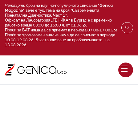
Четвърти
брой на научно-популярното списание "Genica
Magazine" вече е
тук
, тема на броя "Съвременната
Пренатална Диагностика, Част 1".
Офисът на Лаборатория „ГЕНИКА“ в Бургас е с временно
работно време 08:00 до 15:00 ч. от 01.06.26
Проби за БАТ няма да се приемат в периода 07.08-17.08.26!
Проби за хромозомен анализ няма да се приемат в периода
10.08-12.08.26! Възстановяване на пробовземането - на
13.08.2026
Определяне на
съвместимост на KIR гени и