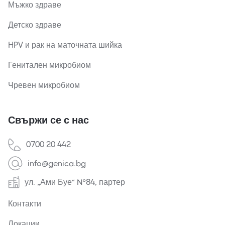
Мъжко здраве
Детско здраве
HPV и рак на маточната шийка
Генитален микробиом
Чревен микробиом
Свържи се с нас
0700 20 442
info@genica.bg
ул. „Ами Буе“ №84, партер
Контакти
Локации