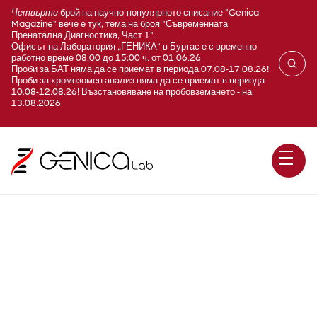
Четвърти
брой на научно-популярното списание "Genica
Magazine" вече е
тук
, тема на броя "Съвременната
Пренатална Диагностика, Част 1".
Офисът на Лаборатория „ГЕНИКА“ в Бургас е с временно
работно време 08:00 до 15:00 ч. от 01.06.26
Проби за БАТ няма да се приемат в периода 07.08-17.08.26!
Проби за хромозомен анализ няма да се приемат в периода
10.08-12.08.26! Възстановяване на пробовземането - на
13.08.2026
Остеогенезис Имперфекта
тип I,IIA, IIB, III, IV, V /