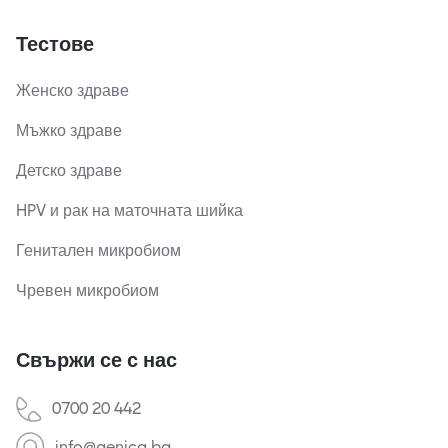
Тестове
Женско здраве
Мъжко здраве
Детско здраве
HPV и рак на маточната шийка
Генитален микробиом
Чревен микробиом
Свържи се с нас
0700 20 442
info@genica.bg