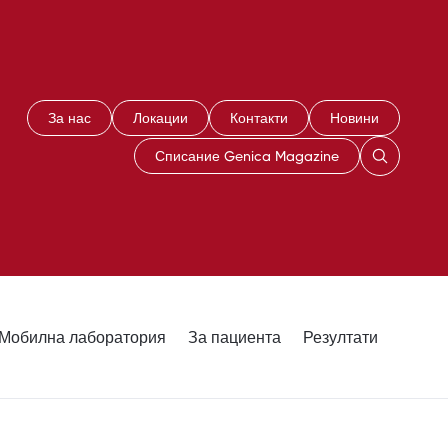
За нас
Локации
Контакти
Новини
Списание Genica Magazine
Мобилна лаборатория
За пациента
Резултати