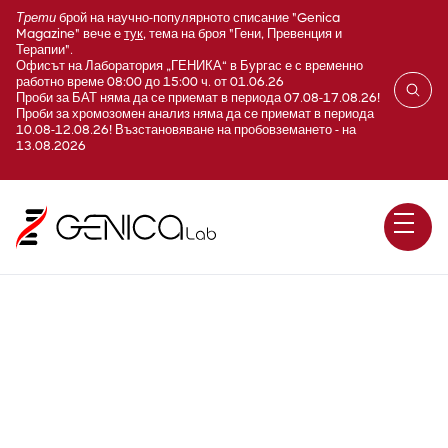
Трети
брой на научно-популярното списание "Genica
Magazine" вече е
тук
, тема на броя "Гени, Превенция и
Терапии".
Офисът на Лаборатория „ГЕНИКА“ в Бургас е с временно
работно време 08:00 до 15:00 ч. от 01.06.26
Проби за БАТ няма да се приемат в периода 07.08-17.08.26!
Проби за хромозомен анализ няма да се приемат в периода
10.08-12.08.26! Възстановяване на пробовземането - на
13.08.2026
Овариален синдром