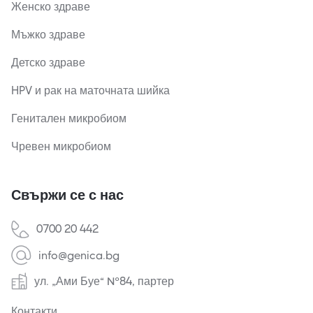
Женско здраве
Мъжко здраве
Детско здраве
HPV и рак на маточната шийка
Генитален микробиом
Чревен микробиом
Свържи се с нас
0700 20 442
info@genica.bg
ул. „Ами Буе“ №84, партер
Контакти