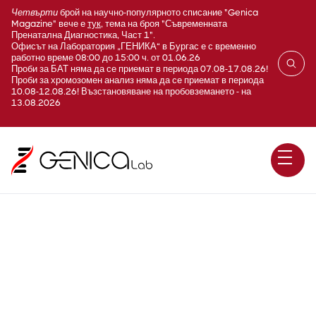
Четвърти
брой на научно-популярното списание "Genica
Magazine" вече е
тук
, тема на броя "Съвременната
Пренатална Диагностика, Част 1".
Офисът на Лаборатория „ГЕНИКА“ в Бургас е с временно
работно време 08:00 до 15:00 ч. от 01.06.26
Проби за БАТ няма да се приемат в периода 07.08-17.08.26!
Проби за хромозомен анализ няма да се приемат в периода
10.08-12.08.26! Възстановяване на пробовземането - на
13.08.2026
OVERLAP Синдроми на
съед. тъкан