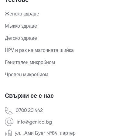
Женско здраве
Мъжко здраве
Детско здраве
HPV и рак на маточната шийка
Генитален микробиом
Чревен микробиом
Свържи се с нас
0700 20 442
info@genica.bg
ул. „Ами Буе“ №84, партер