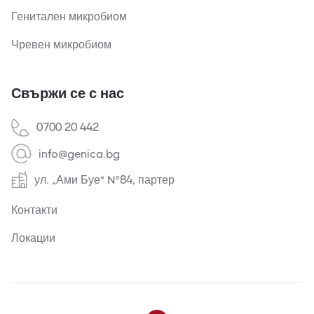
Генитален микробиом
Чревен микробиом
Свържи се с нас
0700 20 442
info@genica.bg
ул. „Ами Буе“ №84, партер
Контакти
Локации