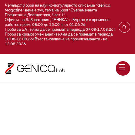
Четвърти
брой на научно-популярното списание "Genica
Magazine" вече е
тук
, тема на броя "Съвременната
Пренатална Диагностика, Част 1".
Офисът на Лаборатория „ГЕНИКА“ в Бургас е с временно
работно време 08:00 до 15:00 ч. от 01.06.26
Проби за БАТ няма да се приемат в периода 07.08-17.08.26!
Проби за хромозомен анализ няма да се приемат в периода
10.08-12.08.26! Възстановяване на пробовземането - на
13.08.2026
Генетичен риск от
прееклампсия