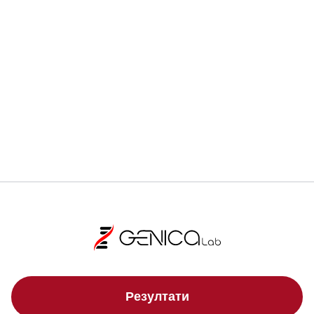
Ранната диагностика може да спаси живот.
Регистрирай се
Локации
Резултати