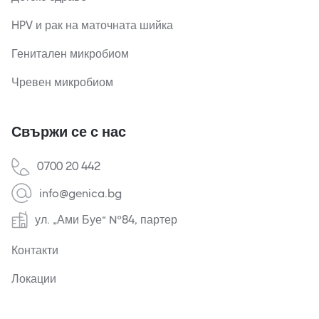
HPV и рак на маточната шийка
Генитален микробиом
Чревен микробиом
Свържи се с нас
0700 20 442
info@genica.bg
ул. „Ами Буе“ №84, партер
Контакти
Локации