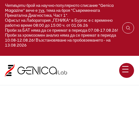
Четвърти
брой на научно-популярното списание "Genica
Magazine" вече е
тук
, тема на броя "Съвременната
Пренатална Диагностика, Част 1".
Офисът на Лаборатория „ГЕНИКА“ в Бургас е с временно
работно време 08:00 до 15:00 ч. от 01.06.26
Проби за БАТ няма да се приемат в периода 07.08-17.08.26!
Проби за хромозомен анализ няма да се приемат в периода
10.08-12.08.26! Възстановяване на пробовземането - на
13.08.2026
Панел таргетни гени,
асоциирани с диабет тип 1