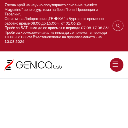
Трети
брой на научно-популярното списание "Genica
Magazine" вече е
тук
, тема на броя "Гени, Превенция и
Терапии".
Офисът на Лаборатория „ГЕНИКА“ в Бургас е с временно
работно време 08:00 до 15:00 ч. от 01.06.26
Проби за БАТ няма да се приемат в периода 07.08-17.08.26!
Проби за хромозомен анализ няма да се приемат в периода
10.08-12.08.26! Възстановяване на пробовземането - на
13.08.2026
Панел таргетни гени,
асоциирани с Диабет тип