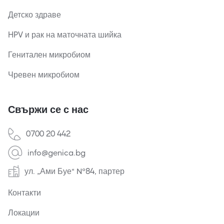
Детско здраве
HPV и рак на маточната шийка
Генитален микробиом
Чревен микробиом
Свържи се с нас
0700 20 442
info@genica.bg
ул. „Ами Буе“ №84, партер
Контакти
Локации